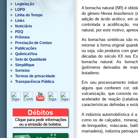
Legislação
A borracha natural (NR) é obtid
LGPD
do gênero
Hevea brasiliensis
(s
Linha do Tempo
adição de ácido acético, em 
Links
controlada a acidificação, m
Noticiário
natural, por este motivo, apres
PDQ
Prêmios
As borrachas sintéticas são m
Prestação de Contas
retornar à forma original qua
Publicações
ou seja, são produtos com gran
QuímicaViva
décadas do século XX nos Es
Selo de Qualidade
borracha natural. As borra
Simplifique
(polímeros derivados de ma
Sorteios
butadieno.
Termos de privacidade
Transparência Pública
Em seu processamento industri
alguns que conferem cor, odor
vulcanização, que consiste n
acelerador de reação (catalis
características definidas e est
A indústria automobilística é
como os de calçados, mineração
de brinquedos, máscaras, balõe
mamadeira), indústria petroquí