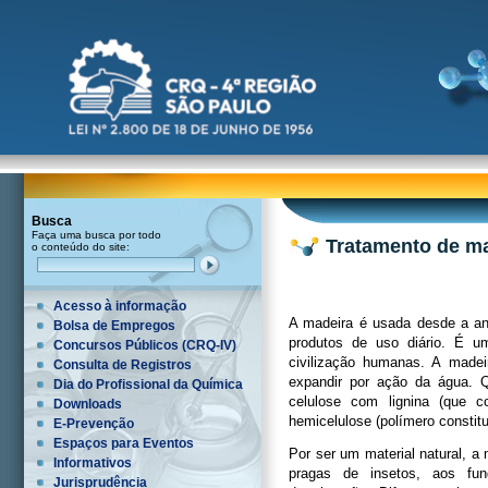
Busca
Faça uma busca por todo
Tratamento de m
o conteúdo do site:
Acesso à informação
A madeira é usada desde a an
Bolsa de Empregos
produtos de uso diário. É u
Concursos Públicos (CRQ-IV)
civilização humanas. A madei
Consulta de Registros
expandir por ação da água. Q
Dia do Profissional da Química
celulose com lignina (que c
Downloads
hemicelulose (polímero constitu
E-Prevenção
Espaços para Eventos
Por ser um material natural, a
Informativos
pragas de insetos, aos fu
Jurisprudência