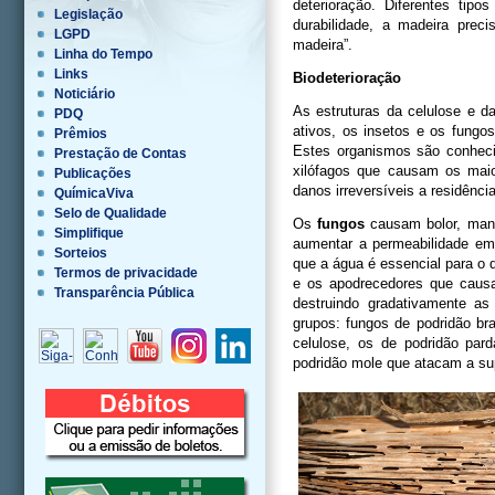
deterioração. Diferentes tip
Legislação
durabilidade, a madeira prec
LGPD
madeira”.
Linha do Tempo
Links
Biodeterioração
Noticiário
As estruturas da celulose e 
PDQ
ativos, os insetos e os fungos
Prêmios
Estes organismos são conhe
Prestação de Contas
xilófagos que causam os maio
Publicações
danos irreversíveis a residência
QuímicaViva
Selo de Qualidade
Os
fungos
causam bolor, manc
Simplifique
aumentar a permeabilidade em
Sorteios
que a água é essencial para o
Termos de privacidade
e os apodrecedores que causa
Transparência Pública
destruindo gradativamente a
grupos: fungos de podridão br
celulose, os de podridão par
podridão mole que atacam a sup