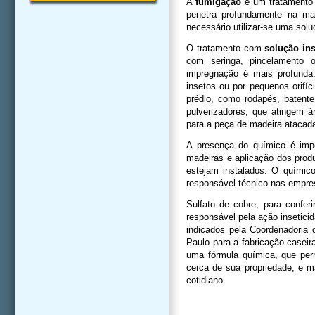
A
fumigação
é um tratamento 
penetra profundamente na mad
necessário utilizar-se uma solu
O tratamento com
solução in
com seringa, pincelamento 
impregnação é mais profunda. 
insetos ou por pequenos
orifí
prédio, como rodapés, batente
pulverizadores, que atingem á
para a peça de madeira atacad
A presença do químico é imp
madeiras e aplicação dos produ
estejam instalados. O químic
responsável técnico nas empre
Sulfato de cobre, para conferi
responsável pela ação inseticid
indicados pela Coordenadoria 
Paulo para a fabricação caseir
uma fórmula química, que perm
cerca de sua propriedade, e 
cotidiano.